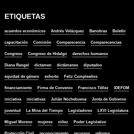
ETIQUETAS
acuerdos económicos
Andrés Velázquez
Banobras
Boletín
capacitación
Comisión
Comparecencia
Comparecencias
Congreso
Congreso de Hidalgo
derechos humanos
Diana Rangel
dictamen
dictámenes
diputados
equidad de género
exhorto
Feliz Cumpleaños
financiamiento
Firma de Convenio
Francisco Téllez
IDEFOM
iniciativa
iniciativas
Julián Nochebuena
Junta de Gobierno
juventud
La Mina del Tiempo
Legisladores
LXVI Legislatura
Miguel Moreno
mujeres
niñez
Poder Legislativo
Protección Civil
reconocimiento
recursos
reforma