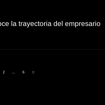
e la trayectoria del empresario
2
…
6