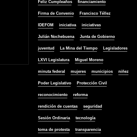
Feliz Cumpleaños
financiamiento
Firma de Convenio
Francisco Téllez
IDEFOM
iniciativa
iniciativas
Julián Nochebuena
Junta de Gobierno
juventud
La Mina del Tiempo
Legisladores
LXVI Legislatura
Miguel Moreno
minuta federal
mujeres
municipios
niñez
Poder Legislativo
Protección Civil
reconocimiento
reforma
rendición de cuentas
seguridad
Sesión Ordinaria
tecnología
toma de protesta
transparencia