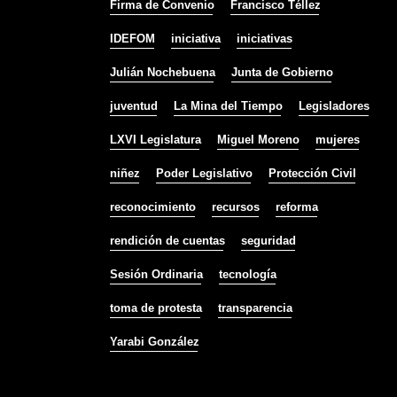
Firma de Convenio
Francisco Téllez
IDEFOM
iniciativa
iniciativas
Julián Nochebuena
Junta de Gobierno
juventud
La Mina del Tiempo
Legisladores
LXVI Legislatura
Miguel Moreno
mujeres
niñez
Poder Legislativo
Protección Civil
reconocimiento
recursos
reforma
rendición de cuentas
seguridad
Sesión Ordinaria
tecnología
toma de protesta
transparencia
Yarabi González