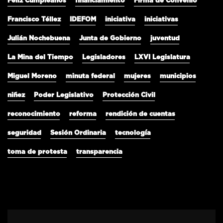
Feliz Cumpleaños
financiamiento
Firma de Convenio
Francisco Téllez
IDEFOM
iniciativa
iniciativas
Julián Nochebuena
Junta de Gobierno
juventud
La Mina del Tiempo
Legisladores
LXVI Legislatura
Miguel Moreno
minuta federal
mujeres
municipios
niñez
Poder Legislativo
Protección Civil
reconocimiento
reforma
rendición de cuentas
seguridad
Sesión Ordinaria
tecnología
toma de protesta
transparencia