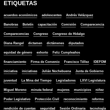
ETIQUETAS
acuerdos económicos
adolescentes
Andrés Velázquez
Banobras
Boletín
capacitación
Comisión
Comparecencia
Comparecencias
Congreso
Congreso de Hidalgo
Diana Rangel
dictamen
dictámenes
diputados
equidad de género
exhorto
Feliz Cumpleaños
financiamiento
Firma de Convenio
Francisco Téllez
IDEFOM
iniciativa
iniciativas
Julián Nochebuena
Junta de Gobierno
juventud
La Mina del Tiempo
Legisladores
LXVI Legislatura
Miguel Moreno
minuta federal
mujeres
municipios
niñez
Poder Legislativo
Protección Civil
reconocimiento
reforma
rendición de cuentas
seguridad
Sesión Ordinaria
tecnología