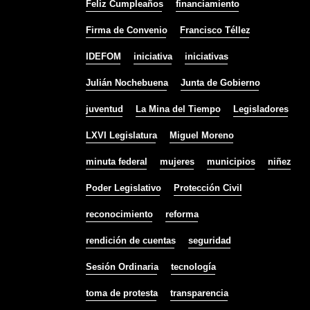
Feliz Cumpleaños
financiamiento
Firma de Convenio
Francisco Téllez
IDEFOM
iniciativa
iniciativas
Julián Nochebuena
Junta de Gobierno
juventud
La Mina del Tiempo
Legisladores
LXVI Legislatura
Miguel Moreno
minuta federal
mujeres
municipios
niñez
Poder Legislativo
Protección Civil
reconocimiento
reforma
rendición de cuentas
seguridad
Sesión Ordinaria
tecnología
toma de protesta
transparencia