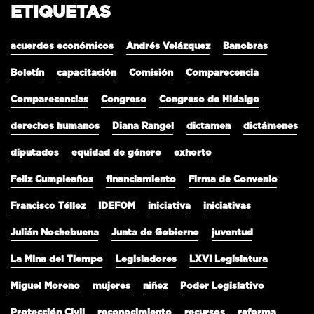
ETIQUETAS
acuerdos económicos
Andrés Velázquez
Banobras
Boletín
capacitación
Comisión
Comparecencia
Comparecencias
Congreso
Congreso de Hidalgo
derechos humanos
Diana Rangel
dictamen
dictámenes
diputados
equidad de género
exhorto
Feliz Cumpleaños
financiamiento
Firma de Convenio
Francisco Téllez
IDEFOM
iniciativa
iniciativas
Julián Nochebuena
Junta de Gobierno
juventud
La Mina del Tiempo
Legisladores
LXVI Legislatura
Miguel Moreno
mujeres
niñez
Poder Legislativo
Protección Civil
reconocimiento
recursos
reforma