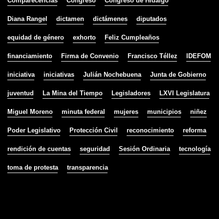
Comparecencias
Congreso
Congreso de Hidalgo
Diana Rangel
dictamen
dictámenes
diputados
equidad de género
exhorto
Feliz Cumpleaños
financiamiento
Firma de Convenio
Francisco Téllez
IDEFOM
iniciativa
iniciativas
Julián Nochebuena
Junta de Gobierno
juventud
La Mina del Tiempo
Legisladores
LXVI Legislatura
Miguel Moreno
minuta federal
mujeres
municipios
niñez
Poder Legislativo
Protección Civil
reconocimiento
reforma
rendición de cuentas
seguridad
Sesión Ordinaria
tecnología
toma de protesta
transparencia