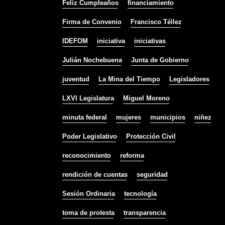
Feliz Cumpleaños
financiamiento
Firma de Convenio
Francisco Téllez
IDEFOM
iniciativa
iniciativas
Julián Nochebuena
Junta de Gobierno
juventud
La Mina del Tiempo
Legisladores
LXVI Legislatura
Miguel Moreno
minuta federal
mujeres
municipios
niñez
Poder Legislativo
Protección Civil
reconocimiento
reforma
rendición de cuentas
seguridad
Sesión Ordinaria
tecnología
toma de protesta
transparencia