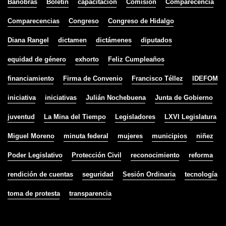
Banobras
Boletín
capacitación
Comisión
Comparecencia
Comparecencias
Congreso
Congreso de Hidalgo
Diana Rangel
dictamen
dictámenes
diputados
equidad de género
exhorto
Feliz Cumpleaños
financiamiento
Firma de Convenio
Francisco Téllez
IDEFOM
iniciativa
iniciativas
Julián Nochebuena
Junta de Gobierno
juventud
La Mina del Tiempo
Legisladores
LXVI Legislatura
Miguel Moreno
minuta federal
mujeres
municipios
niñez
Poder Legislativo
Protección Civil
reconocimiento
reforma
rendición de cuentas
seguridad
Sesión Ordinaria
tecnología
toma de protesta
transparencia