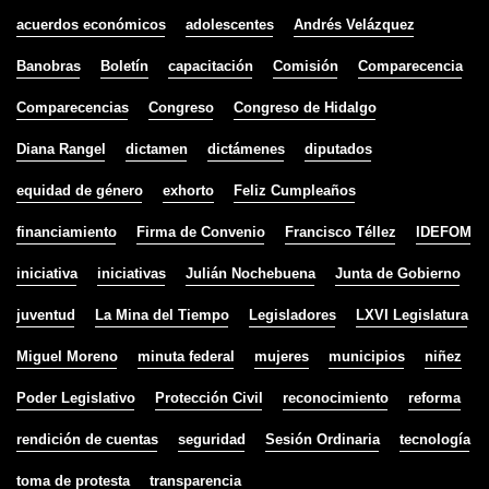
acuerdos económicos
adolescentes
Andrés Velázquez
Banobras
Boletín
capacitación
Comisión
Comparecencia
Comparecencias
Congreso
Congreso de Hidalgo
Diana Rangel
dictamen
dictámenes
diputados
equidad de género
exhorto
Feliz Cumpleaños
financiamiento
Firma de Convenio
Francisco Téllez
IDEFOM
iniciativa
iniciativas
Julián Nochebuena
Junta de Gobierno
juventud
La Mina del Tiempo
Legisladores
LXVI Legislatura
Miguel Moreno
minuta federal
mujeres
municipios
niñez
Poder Legislativo
Protección Civil
reconocimiento
reforma
rendición de cuentas
seguridad
Sesión Ordinaria
tecnología
toma de protesta
transparencia