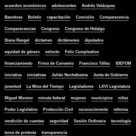
acuerdos económicos
adolescentes
Andrés Velázquez
Banobras
Boletín
capacitación
Comisión
Comparecencia
Comparecencias
Congreso
Congreso de Hidalgo
Diana Rangel
dictamen
dictámenes
diputados
equidad de género
exhorto
Feliz Cumpleaños
financiamiento
Firma de Convenio
Francisco Téllez
IDEFOM
iniciativa
iniciativas
Julián Nochebuena
Junta de Gobierno
juventud
La Mina del Tiempo
Legisladores
LXVI Legislatura
Miguel Moreno
minuta federal
mujeres
municipios
niñez
Poder Legislativo
Protección Civil
reconocimiento
reforma
rendición de cuentas
seguridad
Sesión Ordinaria
tecnología
toma de protesta
transparencia