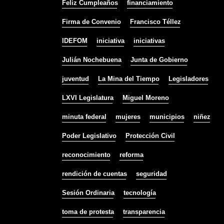
Feliz Cumpleaños
financiamiento
Firma de Convenio
Francisco Téllez
IDEFOM
iniciativa
iniciativas
Julián Nochebuena
Junta de Gobierno
juventud
La Mina del Tiempo
Legisladores
LXVI Legislatura
Miguel Moreno
minuta federal
mujeres
municipios
niñez
Poder Legislativo
Protección Civil
reconocimiento
reforma
rendición de cuentas
seguridad
Sesión Ordinaria
tecnología
toma de protesta
transparencia