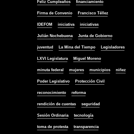
Feliz Cumpleaños
financiamiento
Firma de Convenio
Francisco Téllez
IDEFOM
iniciativa
iniciativas
Julián Nochebuena
Junta de Gobierno
juventud
La Mina del Tiempo
Legisladores
LXVI Legislatura
Miguel Moreno
minuta federal
mujeres
municipios
niñez
Poder Legislativo
Protección Civil
reconocimiento
reforma
rendición de cuentas
seguridad
Sesión Ordinaria
tecnología
toma de protesta
transparencia