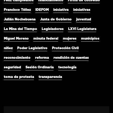
Feliz Cumpleaños
financiamiento
Firma de Convenio
Francisco Téllez
IDEFOM
iniciativa
iniciativas
Julián Nochebuena
Junta de Gobierno
juventud
La Mina del Tiempo
Legisladores
LXVI Legislatura
Miguel Moreno
minuta federal
mujeres
municipios
niñez
Poder Legislativo
Protección Civil
reconocimiento
reforma
rendición de cuentas
seguridad
Sesión Ordinaria
tecnología
toma de protesta
transparencia