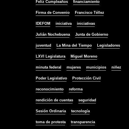
Feliz Cumpleaños
financiamiento
Firma de Convenio
Francisco Téllez
IDEFOM
iniciativa
iniciativas
Julián Nochebuena
Junta de Gobierno
juventud
La Mina del Tiempo
Legisladores
LXVI Legislatura
Miguel Moreno
minuta federal
mujeres
municipios
niñez
Poder Legislativo
Protección Civil
reconocimiento
reforma
rendición de cuentas
seguridad
Sesión Ordinaria
tecnología
toma de protesta
transparencia