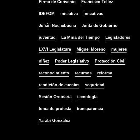
Firma de Convenio
Francisco Téllez
IDEFOM
iniciativa
iniciativas
Julián Nochebuena
Junta de Gobierno
juventud
La Mina del Tiempo
Legisladores
LXVI Legislatura
Miguel Moreno
mujeres
niñez
Poder Legislativo
Protección Civil
reconocimiento
recursos
reforma
rendición de cuentas
seguridad
Sesión Ordinaria
tecnología
toma de protesta
transparencia
Yarabi González