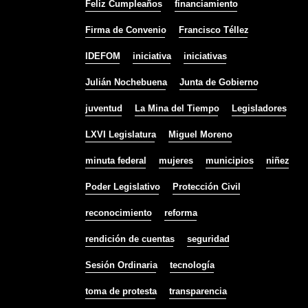
Feliz Cumpleaños
financiamiento
Firma de Convenio
Francisco Téllez
IDEFOM
iniciativa
iniciativas
Julián Nochebuena
Junta de Gobierno
juventud
La Mina del Tiempo
Legisladores
LXVI Legislatura
Miguel Moreno
minuta federal
mujeres
municipios
niñez
Poder Legislativo
Protección Civil
reconocimiento
reforma
rendición de cuentas
seguridad
Sesión Ordinaria
tecnología
toma de protesta
transparencia