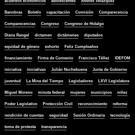
acuerdos económicos
adolescentes
Andrés Velázquez
Banobras
Boletín
capacitación
Comisión
Comparecencia
Comparecencias
Congreso
Congreso de Hidalgo
Diana Rangel
dictamen
dictámenes
diputados
equidad de género
exhorto
Feliz Cumpleaños
financiamiento
Firma de Convenio
Francisco Téllez
IDEFOM
iniciativa
iniciativas
Julián Nochebuena
Junta de Gobierno
juventud
La Mina del Tiempo
Legisladores
LXVI Legislatura
Miguel Moreno
minuta federal
mujeres
municipios
niñez
Poder Legislativo
Protección Civil
reconocimiento
reforma
rendición de cuentas
seguridad
Sesión Ordinaria
tecnología
toma de protesta
transparencia