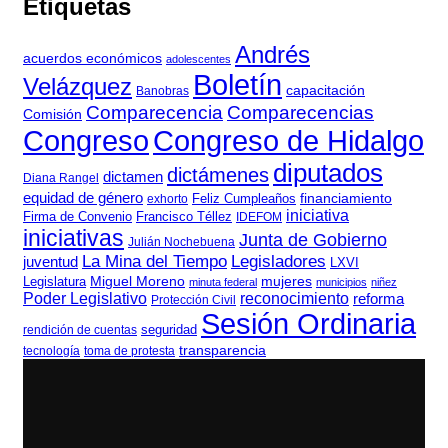
Etiquetas
Andrés
acuerdos económicos
adolescentes
Boletín
Velázquez
capacitación
Banobras
Comparecencia
Comparecencias
Comisión
Congreso de Hidalgo
Congreso
diputados
dictámenes
dictamen
Diana Rangel
equidad de género
Feliz Cumpleaños
financiamiento
exhorto
iniciativa
Firma de Convenio
Francisco Téllez
IDEFOM
iniciativas
Junta de Gobierno
Julián Nochebuena
La Mina del Tiempo
Legisladores
juventud
LXVI
Legislatura
Miguel Moreno
mujeres
minuta federal
municipios
niñez
Poder Legislativo
reconocimiento
reforma
Protección Civil
Sesión Ordinaria
seguridad
rendición de cuentas
transparencia
tecnología
toma de protesta