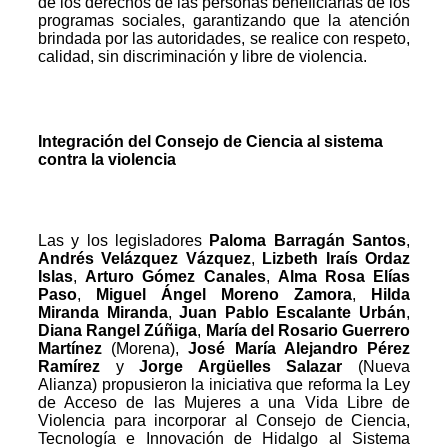
de los derechos de las personas beneficiarias de los
programas sociales, garantizando que la atención
brindada por las autoridades, se realice con respeto,
calidad, sin discriminación y libre de violencia.
Integración del Consejo de Ciencia al sistema
contra la violencia
Las y los legisladores
Paloma Barragán Santos
,
Andrés Velázquez Vázquez
,
Lizbeth Iraís Ordaz
Islas
,
Arturo Gómez Canales
,
Alma Rosa Elías
Paso
,
Miguel Ángel Moreno Zamora
,
Hilda
Miranda Miranda
,
Juan Pablo Escalante Urbán
,
Diana Rangel Zúñiga
,
María del Rosario Guerrero
Martínez
(Morena),
José María Alejandro Pérez
Ramírez
y
Jorge Argüelles Salazar
(Nueva
Alianza) propusieron la iniciativa que reforma la Ley
de Acceso de las Mujeres a una Vida Libre de
Violencia para incorporar al Consejo de Ciencia,
Tecnología e Innovación de Hidalgo al Sistema