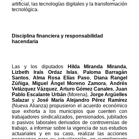
artificial, las tecnologías digitales y la transformación
tecnológica.
Disciplina financiera y responsabilidad
hacendaria
Las y los diputados
Hilda Miranda Miranda
,
Lizbeth lraís Ordaz Islas
,
Paloma Barragán
Santos
,
Alma Rosa Elías Paso
,
Diana Rangel
Zúñiga
,
Miguel Ángel Moreno Zamora
,
Andrés
Velázquez Vázquez
,
Arturo Gómez Canales
,
Juan
Pablo Escalante Urbán
(Morena),
Jorge Argüelles
Salazar
y
José María Alejandro Pérez Ramírez
(Nueva Alianza) propusieron el acuerdo económico
que exhorta a los municipios que cuenten con
trabajadores sindicalizados, pensionados, jubilados
o pasivos laborales derivados de controversias de
trabajo, a informar sobre la vigencia de sus estudios
actuariales y en su caso, realizar las acciones