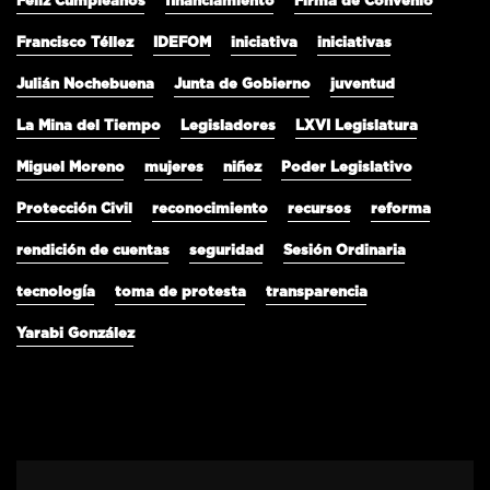
Feliz Cumpleaños
financiamiento
Firma de Convenio
Francisco Téllez
IDEFOM
iniciativa
iniciativas
Julián Nochebuena
Junta de Gobierno
juventud
La Mina del Tiempo
Legisladores
LXVI Legislatura
Miguel Moreno
mujeres
niñez
Poder Legislativo
Protección Civil
reconocimiento
recursos
reforma
rendición de cuentas
seguridad
Sesión Ordinaria
tecnología
toma de protesta
transparencia
Yarabi González