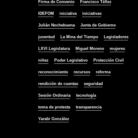
Firma de Convenio
Francisco Téllez
IDEFOM
iniciativa
iniciativas
Julián Nochebuena
Junta de Gobierno
juventud
La Mina del Tiempo
Legisladores
LXVI Legislatura
Miguel Moreno
mujeres
niñez
Poder Legislativo
Protección Civil
reconocimiento
recursos
reforma
rendición de cuentas
seguridad
Sesión Ordinaria
tecnología
toma de protesta
transparencia
Yarabi González