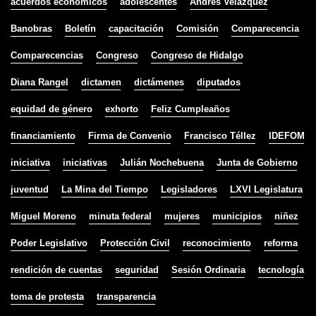
acuerdos económicos
adolescentes
Andrés Velázquez
Banobras
Boletín
capacitación
Comisión
Comparecencia
Comparecencias
Congreso
Congreso de Hidalgo
Diana Rangel
dictamen
dictámenes
diputados
equidad de género
exhorto
Feliz Cumpleaños
financiamiento
Firma de Convenio
Francisco Téllez
IDEFOM
iniciativa
iniciativas
Julián Nochebuena
Junta de Gobierno
juventud
La Mina del Tiempo
Legisladores
LXVI Legislatura
Miguel Moreno
minuta federal
mujeres
municipios
niñez
Poder Legislativo
Protección Civil
reconocimiento
reforma
rendición de cuentas
seguridad
Sesión Ordinaria
tecnología
toma de protesta
transparencia