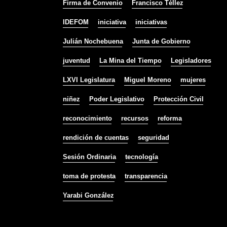
Firma de Convenio
Francisco Téllez
IDEFOM
iniciativa
iniciativas
Julián Nochebuena
Junta de Gobierno
juventud
La Mina del Tiempo
Legisladores
LXVI Legislatura
Miguel Moreno
mujeres
niñez
Poder Legislativo
Protección Civil
reconocimiento
recursos
reforma
rendición de cuentas
seguridad
Sesión Ordinaria
tecnología
toma de protesta
transparencia
Yarabi González