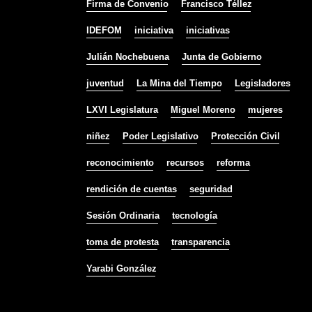
Firma de Convenio
Francisco Téllez
IDEFOM
iniciativa
iniciativas
Julián Nochebuena
Junta de Gobierno
juventud
La Mina del Tiempo
Legisladores
LXVI Legislatura
Miguel Moreno
mujeres
niñez
Poder Legislativo
Protección Civil
reconocimiento
recursos
reforma
rendición de cuentas
seguridad
Sesión Ordinaria
tecnología
toma de protesta
transparencia
Yarabi González