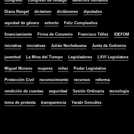
Congreso
Congreso de Hidalgo
derechos humanos
Diana Rangel
dictamen
dictámenes
diputados
equidad de género
exhorto
Feliz Cumpleaños
financiamiento
Firma de Convenio
Francisco Téllez
IDEFOM
iniciativa
iniciativas
Julián Nochebuena
Junta de Gobierno
juventud
La Mina del Tiempo
Legisladores
LXVI Legislatura
Miguel Moreno
mujeres
niñez
Poder Legislativo
Protección Civil
reconocimiento
recursos
reforma
rendición de cuentas
seguridad
Sesión Ordinaria
tecnología
toma de protesta
transparencia
Yarabi González