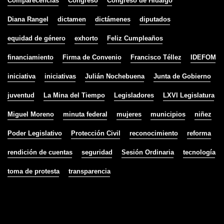
Comparecencias
Congreso
Congreso de Hidalgo
Diana Rangel
dictamen
dictámenes
diputados
equidad de género
exhorto
Feliz Cumpleaños
financiamiento
Firma de Convenio
Francisco Téllez
IDEFOM
iniciativa
iniciativas
Julián Nochebuena
Junta de Gobierno
juventud
La Mina del Tiempo
Legisladores
LXVI Legislatura
Miguel Moreno
minuta federal
mujeres
municipios
niñez
Poder Legislativo
Protección Civil
reconocimiento
reforma
rendición de cuentas
seguridad
Sesión Ordinaria
tecnología
toma de protesta
transparencia