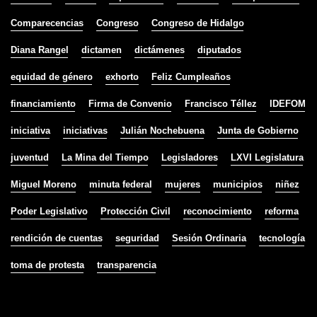
Comparecencias
Congreso
Congreso de Hidalgo
Diana Rangel
dictamen
dictámenes
diputados
equidad de género
exhorto
Feliz Cumpleaños
financiamiento
Firma de Convenio
Francisco Téllez
IDEFOM
iniciativa
iniciativas
Julián Nochebuena
Junta de Gobierno
juventud
La Mina del Tiempo
Legisladores
LXVI Legislatura
Miguel Moreno
minuta federal
mujeres
municipios
niñez
Poder Legislativo
Protección Civil
reconocimiento
reforma
rendición de cuentas
seguridad
Sesión Ordinaria
tecnología
toma de protesta
transparencia