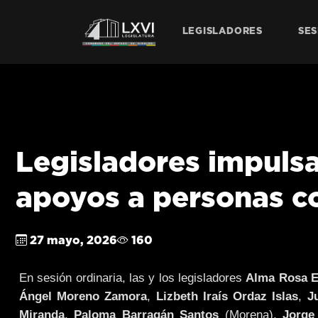
LEGISLADORES
SES
Legisladores impulsa
apoyos a personas c
27 mayo, 2026
160
En sesión ordinaria, las y los legisladores
Alma Rosa E
Ángel Moreno Zamora
,
Lizbeth Iraís Ordaz Islas
,
J
Miranda
,
Paloma Barragán Santos
(Morena),
Jorge