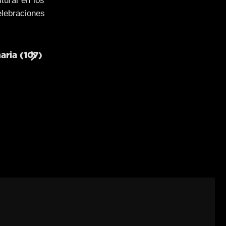
tural en los
elebraciones