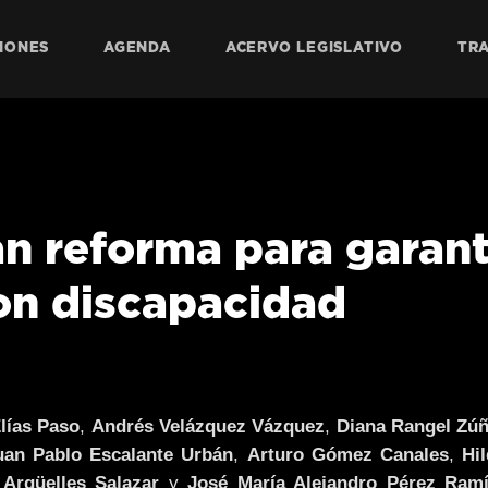
IONES
AGENDA
ACERVO LEGISLATIVO
TR
n reforma para garant
on discapacidad
lías Paso
,
Andrés Velázquez Vázquez
,
Diana Rangel Zúñ
uan Pablo Escalante Urbán
,
Arturo Gómez Canales
,
Hi
 Argüelles Salazar
y
José María Alejandro Pérez Ramí