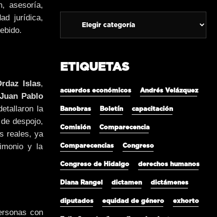
, asesoría,
ad jurídica,
ebido.
ETIQUETAS
Ordaz Islas
,
acuerdos económicos
Andrés Velázquez
Juan Pablo
etallaron la
Banobras
Boletín
capacitación
o de despojo,
Comisión
Comparecencia
s reales, ya
imonio y la
Comparecencias
Congreso
Congreso de Hidalgo
derechos humanos
Diana Rangel
dictamen
dictámenes
diputados
equidad de género
exhorto
Personas con