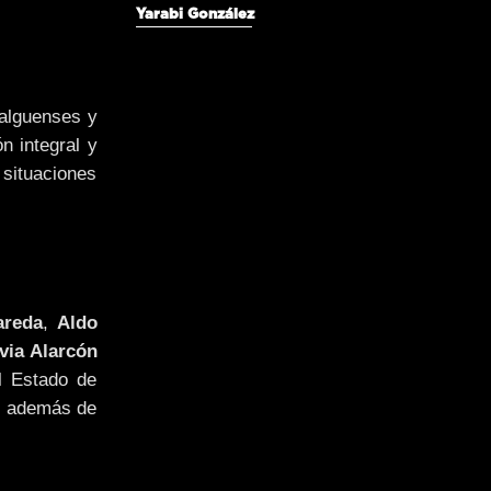
Yarabi González
dalguenses y
n integral y
 situaciones
areda
,
Aldo
via Alarcón
l Estado de
s, además de