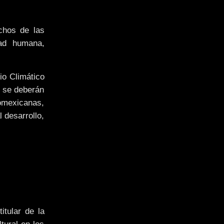
echos de las
dad humana,
io Climático
, se deberán
omexicanas,
 desarrollo,
tular de la