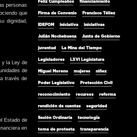
Feliz Cumpleaños
financiamiento
las personas
nociendo que
Firma de Convenio
Francisco Téllez
su dignidad,
IDEFOM
iniciativa
iniciativas
Julián Nochebuena
Junta de Gobierno
juventud
La Mina del Tiempo
Legisladores
LXVI Legislatura
 y la Ley de
 unidades de
Miguel Moreno
mujeres
niñez
 a través de
Poder Legislativo
Protección Civil
reconocimiento
recursos
reforma
rendición de cuentas
seguridad
Sesión Ordinaria
tecnología
el Estado de
inanciera en
toma de protesta
transparencia