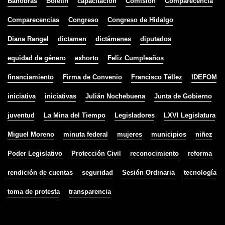
Banobras
Boletín
capacitación
Comisión
Comparecencia
Comparecencias
Congreso
Congreso de Hidalgo
Diana Rangel
dictamen
dictámenes
diputados
equidad de género
exhorto
Feliz Cumpleaños
financiamiento
Firma de Convenio
Francisco Téllez
IDEFOM
iniciativa
iniciativas
Julián Nochebuena
Junta de Gobierno
juventud
La Mina del Tiempo
Legisladores
LXVI Legislatura
Miguel Moreno
minuta federal
mujeres
municipios
niñez
Poder Legislativo
Protección Civil
reconocimiento
reforma
rendición de cuentas
seguridad
Sesión Ordinaria
tecnología
toma de protesta
transparencia