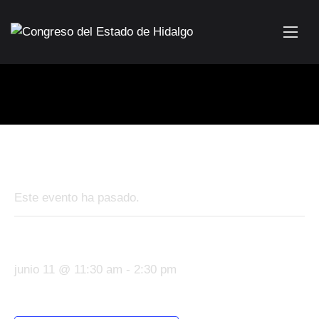
« Todos los Eventos
Este evento ha pasado.
Sesión Ordinaria No. 192
junio 11 @ 11:30 am
-
2:30 pm