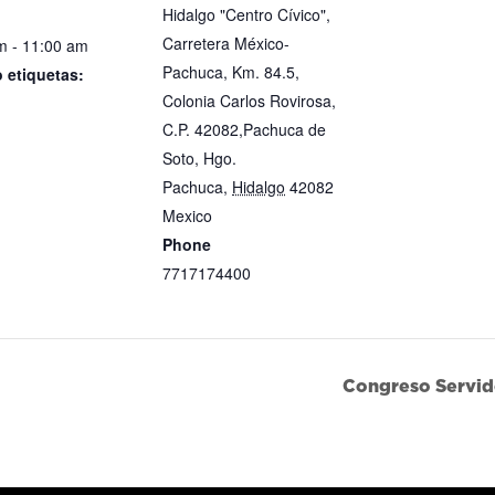
Hidalgo "Centro Cívico",
Carretera México-
m - 11:00 am
Pachuca, Km. 84.5,
 etiquetas:
Colonia Carlos Rovirosa,
ión de
C.P. 42082,Pachuca de
ación y Puntos
Soto, Hgo.
tucionales
Pachuca
,
Hidalgo
42082
Mexico
+ Google Map
Phone
7717174400
View Lugar Website
Congreso Servid