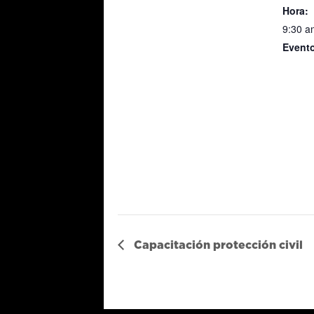
Hora:
9:30 a
Evento
Comis
Legisl
Consti
Capacitación protección civil