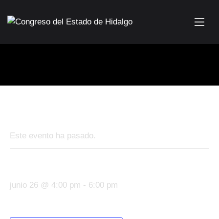
« Todos los Eventos
Este evento ha pasado.
Capacitación protección civil
junio 26 @ 4:00 pm
-
6:00 pm