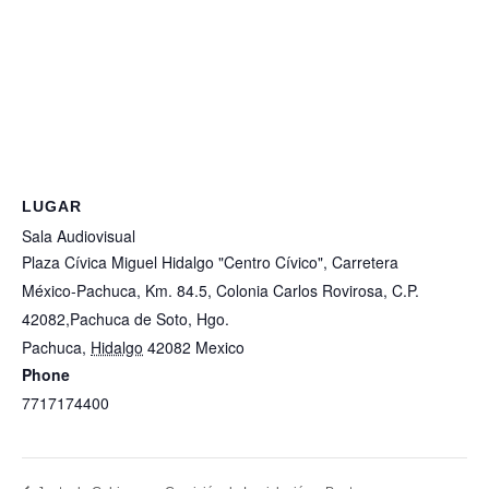
LUGAR
Sala Audiovisual
Plaza Cívica Miguel Hidalgo "Centro Cívico", Carretera
México-Pachuca, Km. 84.5, Colonia Carlos Rovirosa, C.P.
42082,Pachuca de Soto, Hgo.
Pachuca
,
Hidalgo
42082
Mexico
+ Google Map
Phone
7717174400
View Lugar Website