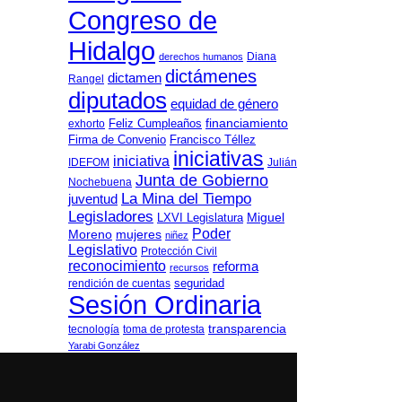
Congreso de
Hidalgo
Diana
derechos humanos
dictámenes
dictamen
Rangel
diputados
equidad de género
Feliz Cumpleaños
financiamiento
exhorto
Firma de Convenio
Francisco Téllez
iniciativas
iniciativa
IDEFOM
Julián
Junta de Gobierno
Nochebuena
La Mina del Tiempo
juventud
Legisladores
LXVI Legislatura
Miguel
Poder
Moreno
mujeres
niñez
Legislativo
Protección Civil
reconocimiento
reforma
recursos
seguridad
rendición de cuentas
Sesión Ordinaria
transparencia
tecnología
toma de protesta
Yarabi González