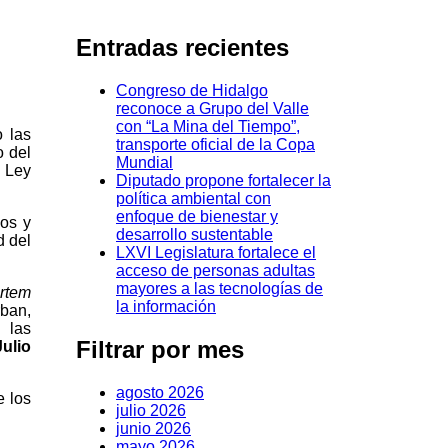
Entradas recientes
Congreso de Hidalgo
reconoce a Grupo del Valle
con “La Mina del Tiempo”,
o las
transporte oficial de la Copa
o del
Mundial
a Ley
Diputado propone fortalecer la
política ambiental con
enfoque de bienestar y
vos y
desarrollo sustentable
d del
LXVI Legislatura fortalece el
acceso de personas adultas
mayores a las tecnologías de
rtem
la información
rban,
 las
Filtrar por mes
Julio
agosto 2026
e los
julio 2026
junio 2026
mayo 2026