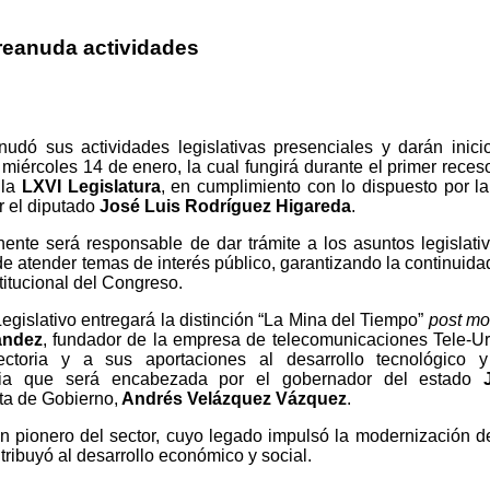
reanuda actividades
udó sus actividades legislativas presenciales y darán inici
iércoles 14 de enero, la cual fungirá durante el primer reces
 la
LXVI Legislatura
, en cumplimiento con lo dispuesto por l
r el diputado
José Luis Rodríguez Higareda
.
ente será responsable de dar trámite a los asuntos legislati
e atender temas de interés público, garantizando la continuida
titucional del Congreso.
egislativo entregará la distinción “La Mina del Tiempo”
post mo
ández
, fundador de la empresa de telecomunicaciones Tele-U
ctoria y a sus aportaciones al desarrollo tecnológico y
nia que será encabezada por el gobernador del estado
nta de Gobierno,
Andrés Velázquez Vázquez
.
 pionero del sector, cuyo legado impulsó la modernización d
tribuyó al desarrollo económico y social.