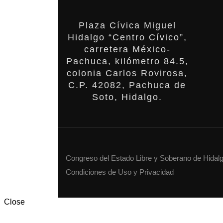
Plaza Cívica Miguel
Hidalgo “Centro Cívico”,
carretera México-
Pachuca, kilómetro 84.5,
colonia Carlos Rovirosa,
C.P. 42082, Pachuca de
Soto, Hidalgo.
Congreso del Estado Libre y Soberano de Hidalgo
Condiciones de Uso y Privacidad
Close