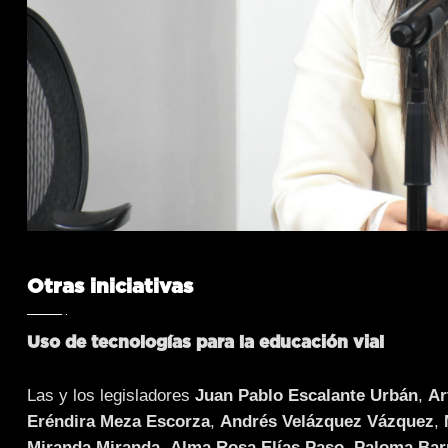
Otras iniciativas
Uso de tecnologías para la educación vial
Las y los legisladores
Juan Pablo Escalante Urbán
,
Ar
Eréndira Meza Escorza
,
Andrés Velázquez Vázquez
,
Miranda Miranda
,
Alma Rosa Elías Paso
,
Paloma Bar