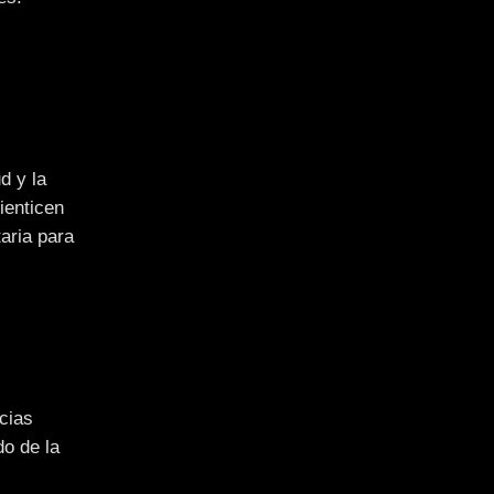
d y la
ienticen
aria para
cias
do de la