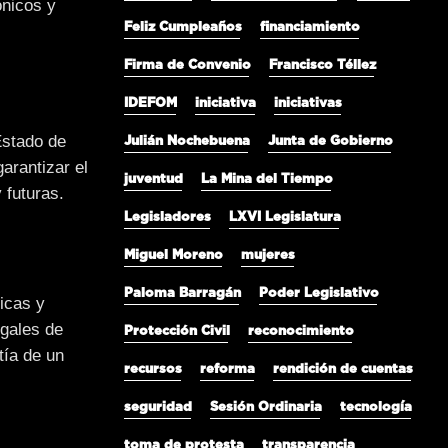
ónicos y
Feliz Cumpleaños
financiamiento
Firma de Convenio
Francisco Téllez
IDEFOM
iniciativa
iniciativas
Estado de
Julián Nochebuena
Junta de Gobierno
garantizar el
juventud
La Mina del Tiempo
 futuras.
Legisladores
LXVI Legislatura
Miguel Moreno
mujeres
Paloma Barragán
Poder Legislativo
licas y
egales de
Protección Civil
reconocimiento
tía de un
recursos
reforma
rendición de cuentas
seguridad
Sesión Ordinaria
tecnología
toma de protesta
transparencia