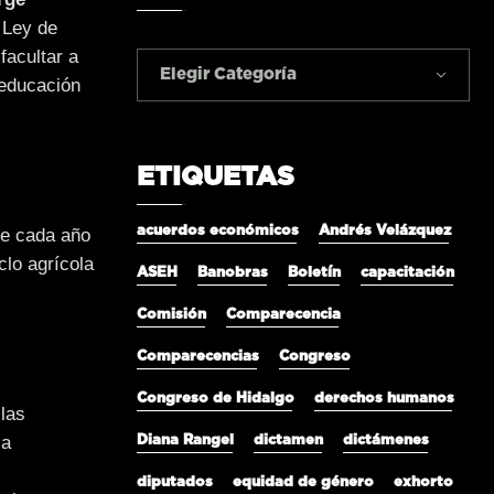
 Ley de
facultar a
Elegir Categoría
 educación
ETIQUETAS
acuerdos económicos
Andrés Velázquez
de cada año
clo agrícola
ASEH
Banobras
Boletín
capacitación
Comisión
Comparecencia
Comparecencias
Congreso
Congreso de Hidalgo
derechos humanos
 las
la
Diana Rangel
dictamen
dictámenes
diputados
equidad de género
exhorto