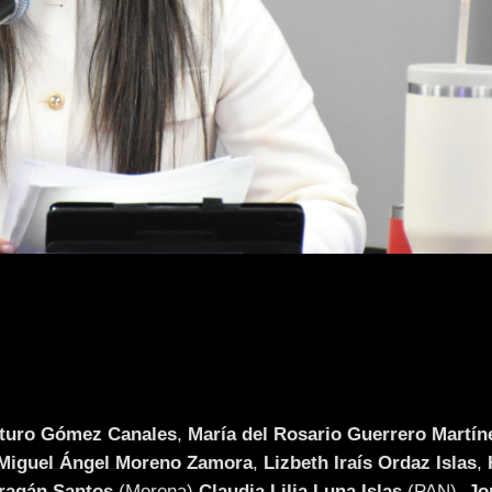
turo Gómez Canales
,
María del Rosario Guerrero Martín
Miguel Ángel Moreno Zamora
,
Lizbeth Iraís Ordaz Islas
,
ragán Santos
(Morena)
Claudia Lilia Luna Islas
(PAN),
Jo