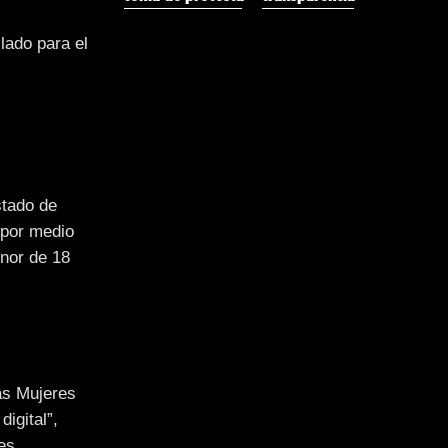
lado para el
stado de
s por medio
enor de 18
las Mujeres
digital”,
es.