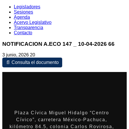
Legisladores
Sesiones
Agenda
Acervo Legislativo
Transparencia
Contacto
NOTIFICACION A.ECO 147 _ 10-04-2026 66
3 junio, 2026
20
📄 Consulta el documento
Plaza Cívica Miguel Hidalgo “Centro
Cívico”, carretera México-Pachuca,
kilómetro 84.5, colonia Carlos Rovirosa,