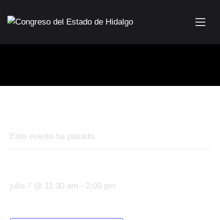
« Todos los Eventos
Este evento ha pasado.
Sesión Ordinaria No. 199
julio 7 @ 11:30 am
-
2:00 pm