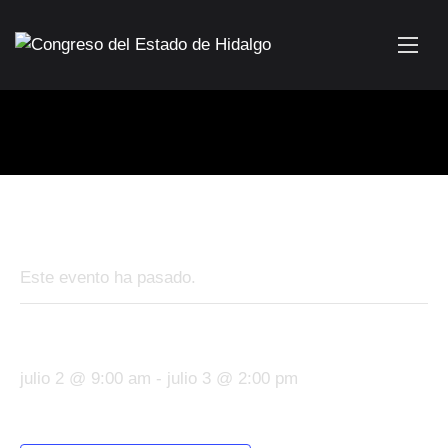
« Todos los Eventos
Este evento ha pasado.
Servicio médico Jornada de salud
julio 2 @ 9:00 am
-
julio 3 @ 2:00 pm