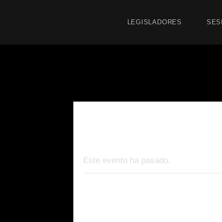
LEGISLADORES
SES
« Todos los Eventos
Este evento ha pasado.
Rueda de pren