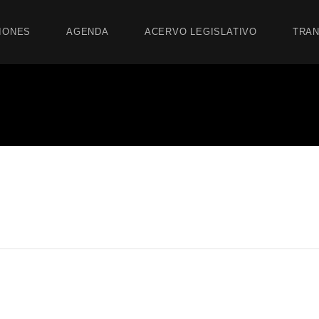
IONES
AGENDA
ACERVO LEGISLATIVO
TRAN
sa Cascarita por la In