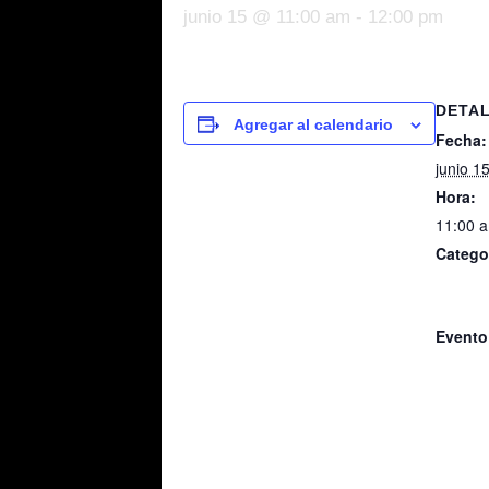
junio 15 @ 11:00 am
-
12:00 pm
DETA
Agregar al calendario
Fecha:
junio 1
Hora:
11:00 a
Catego
Rueda 
Cascarit
Evento
Rueda 
Cascarit