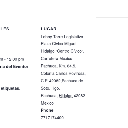
LLES
LUGAR
Lobby Torre Legislativa
Plaza Cívica Miguel
5
Hidalgo "Centro Cívico",
Carretera México-
m - 12:00 pm
Pachuca, Km. 84.5,
ría del Evento:
Colonia Carlos Rovirosa,
de prensa
C.P. 42082,Pachuca de
a por la inclusión
 etiquetas:
Soto, Hgo.
Pachuca
,
Hidalgo
42082
de prensa
a por la inclusión
Mexico
+ Google Map
Phone
7717174400
View Lugar Website