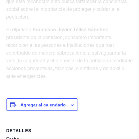
que este reconocimiento busca fortalecer la conciencia
social sobre la importancia de proteger y cuidar a la
población.
El diputado
Francisco Javier Téllez Sánchez
,
presidente de la comisión, consideró importante
reconocer a las personas e instituciones que han
contribuido de manera sobresaliente a salvaguardar la
vida, la seguridad y el bienestar de la población mediante
acciones preventivas, técnicas, científicas y de auxilio
ante emergencias.
Agregar al calendario
DETALLES