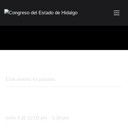
« Todos los Eventos
Este evento ha pasado.
“Medalla al Mérito de Protección
Civil 2026”
junio 3 @ 12:00 pm
-
3:30 pm