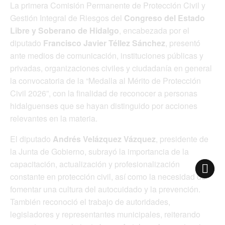
La primera Comisión Permanente de Protección Civil y
Gestión Integral de Riesgos del
Congreso del Estado
Libre y Soberano de Hidalgo
, encabezada por el
diputado
Francisco Javier Téllez Sánchez
, presentó
ante medios de comunicación, instituciones públicas y
privadas, organizaciones civiles y ciudadanía en general
la convocatoria de la “Medalla al Mérito de Protección
Civil 2026”, con la finalidad de reconocer a personas
hidalguenses que se hayan distinguido por acciones
relevantes en la materia.
El diputado
Andrés Velázquez Vázquez
, presidente de
la Junta de Gobierno, subrayó la importancia de la
capacitación, actualización y profesionalización
constante en protección civil, así como la necesidad de
fomentar una cultura del autocuidado y la prevención.
También reconoció el trabajo de autoridades,
legisladores y representantes municipales, reiterando