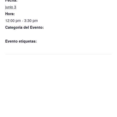
Fecha:
junio 3
Hora:
12:00 pm - 3:30 pm
Categoría del Evento:
“Medalla al Mérito de Protección Civil 2026”
Evento etiquetas:
Medalla al Mérito de Protección Civil 2026