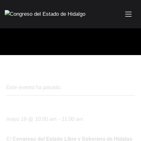
« Todos los Eventos
Este evento ha pasado.
La Mina del Tiempo
mayo 19 @ 10:00 am
-
11:00 am
El
Congreso del Estado Libre y Soberano de Hidalgo