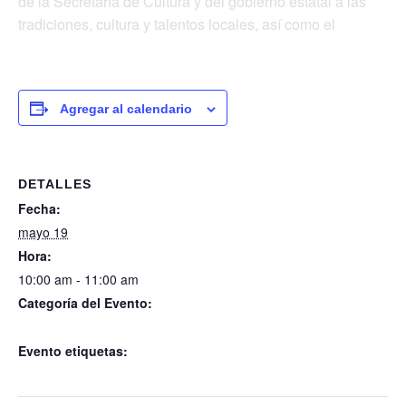
de la Secretaría de Cultura y del gobierno estatal a las
tradiciones, cultura y talentos locales, así como el
Agregar al calendario
DETALLES
Fecha:
mayo 19
Hora:
10:00 am - 11:00 am
Categoría del Evento:
La Mina del Tiempo
Evento etiquetas:
La Mina del Tiempo