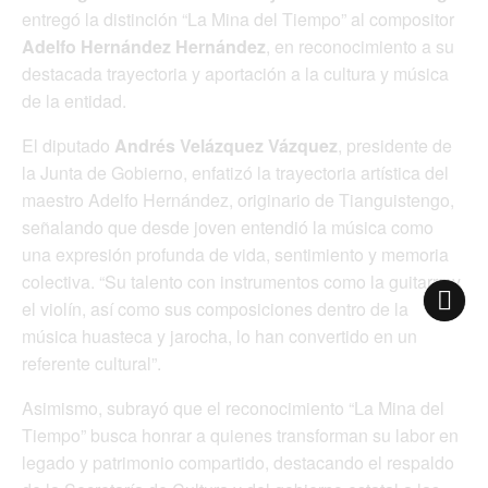
entregó la distinción “La Mina del Tiempo” al compositor
Adelfo Hernández Hernández
, en reconocimiento a su
destacada trayectoria y aportación a la cultura y música
de la entidad.
El diputado
Andrés Velázquez Vázquez
, presidente de
la Junta de Gobierno, enfatizó la trayectoria artística del
maestro Adelfo Hernández, originario de Tianguistengo,
señalando que desde joven entendió la música como
una expresión profunda de vida, sentimiento y memoria
colectiva. “Su talento con instrumentos como la guitarra y
el violín, así como sus composiciones dentro de la
música huasteca y jarocha, lo han convertido en un
referente cultural”.
Asimismo, subrayó que el reconocimiento “La Mina del
Tiempo” busca honrar a quienes transforman su labor en
legado y patrimonio compartido, destacando el respaldo