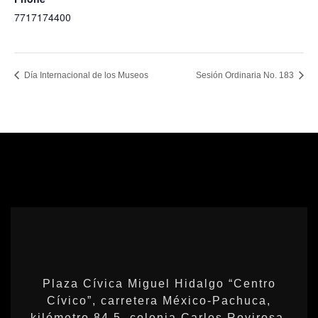
7717174400
View Lugar Website
Día Internacional de los Museos
Sesión Ordinaria No. 183
Plaza Cívica Miguel Hidalgo “Centro
Cívico”, carretera México-Pachuca,
kilómetro 84.5, colonia Carlos Rovirosa,