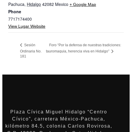
Pachuca
,
Hidalgo
42082
Mexico
+ Google Map
Phone
7717174400
View Lugar Website
Sesión
Foro “Por la defensa de nuestras tradiciones:
Ordinaria No.
tauromaquia, herencia viva en Hidalgo”
181
Plaza Cívica Miguel Hidalgo “Centro
Cívico”, carretera México-Pachuca,
kilómetro 84.5, colonia Carlos Rovirosa,