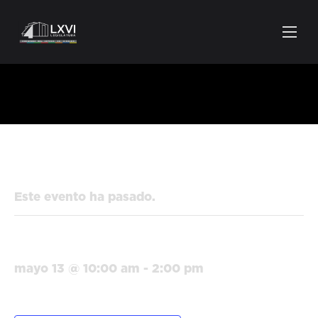
« Todos los Eventos
Este evento ha pasado.
IDEFOM Francisco I. Madero
mayo 13 @ 10:00 am
-
2:00 pm