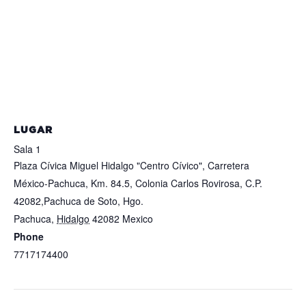
LUGAR
Sala 1
Plaza Cívica Miguel Hidalgo "Centro Cívico", Carretera
México-Pachuca, Km. 84.5, Colonia Carlos Rovirosa, C.P.
42082,Pachuca de Soto, Hgo.
Pachuca
,
Hidalgo
42082
Mexico
+ Google Map
Phone
7717174400
View Lugar Website