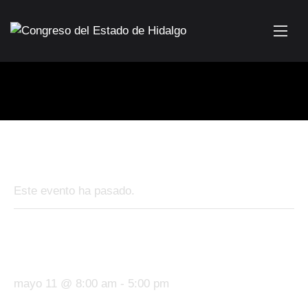
« Todos los Eventos
Este evento ha pasado.
Firma de convenio escuela San
Isidro
mayo 11 @ 8:00 am
-
5:00 pm