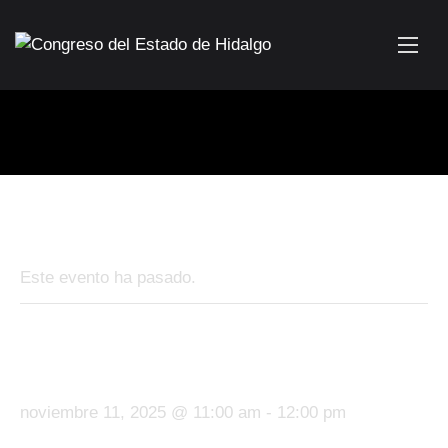
« Todos los Eventos
Este evento ha pasado.
Entrega de Reconocimiento al
Profr. José Antonio Ramírez
noviembre 11, 2025 @ 11:00 am
-
12:00 pm