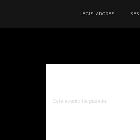
LEGISLADORES
SES
« Todos los Eventos
Este evento ha pasado.
Entrega de Di