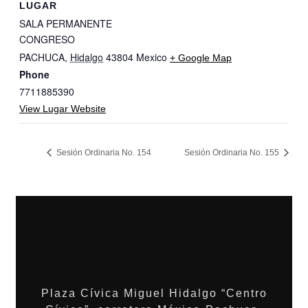
LUGAR
SALA PERMANENTE
CONGRESO
PACHUCA
,
Hidalgo
43804
Mexico
+ Google Map
Phone
7711885390
View Lugar Website
Sesión Ordinaria No. 154
Sesión Ordinaria No. 155
Plaza Cívica Miguel Hidalgo “Centro