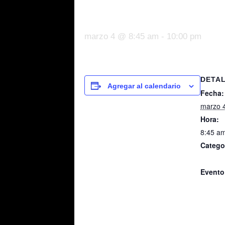
Afromexicana
marzo 4 @ 8:45 am
-
10:00 pm
DETA
Agregar al calendario
Fecha:
marzo 
Hora:
8:45 am
Catego
Comisi
Evento
Comisi