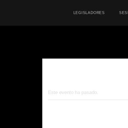
LEGISLADORES
SES
« Todos los Eventos
Este evento ha pasado.
Comisión Pue