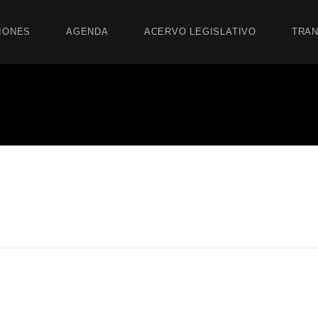
IONES
AGENDA
ACERVO LEGISLATIVO
TRAN
blos y Comunidades I