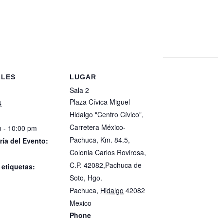
s
LLES
LUGAR
Sala 2
Plaza Cívica Miguel
4
Hidalgo "Centro Cívico",
Carretera México-
 - 10:00 pm
Pachuca, Km. 84.5,
ría del Evento:
Colonia Carlos Rovirosa,
ón
C.P. 42082,Pachuca de
 etiquetas:
Soto, Hgo.
ón
Pachuca
,
Hidalgo
42082
Mexico
+ Google Map
Phone