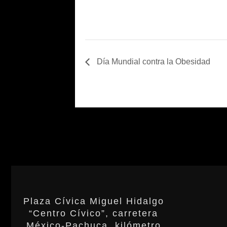
Día Mundial contra la Obesidad
Plaza Cívica Miguel Hidalgo
“Centro Cívico”, carretera
México-Pachuca, kilómetro