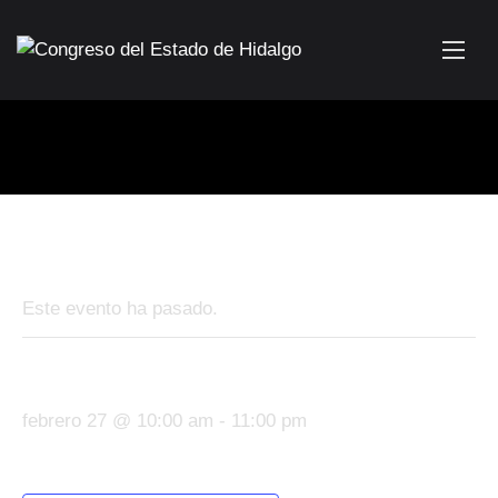
« Todos los Eventos
Este evento ha pasado.
Comisión Gobernación
febrero 27 @ 10:00 am
-
11:00 pm