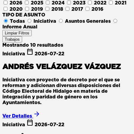
2026
2025
2024
2023
2022
2021
2020
2019
2018
2017
2016
TIPO DE ASUNTO
Todas
Iniciativa
Asuntos Generales
Informe Anual
Limpiar Filtros
Trabajos
Mostrando
10
resultados
calendar_today
Iniciativa
2026-07-22
ANDRÉS VELÁZQUEZ VÁZQUEZ
Iniciativa con proyecto de decreto por el que se
reforman y adicionan diversas disposiciones del
Código Electoral de Hidalgo en materia de
integración y paridad de género en los
Ayuntamientos.
arrow_forward
Ver Detalles
calendar_today
Iniciativa
2026-07-22