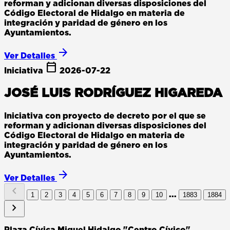
reforman y adicionan diversas disposiciones del
Código Electoral de Hidalgo en materia de
integración y paridad de género en los
Ayuntamientos.
arrow_forward
Ver Detalles
calendar_today
Iniciativa
2026-07-22
JOSÉ LUIS RODRÍGUEZ HIGAREDA
Iniciativa con proyecto de decreto por el que se
reforman y adicionan diversas disposiciones del
Código Electoral de Hidalgo en materia de
integración y paridad de género en los
Ayuntamientos.
arrow_forward
Ver Detalles
chevron_left
...
1
2
3
4
5
6
7
8
9
10
1883
1884
chevron_right
Plaza Cívica Miguel Hidalgo "Centro Cívico",