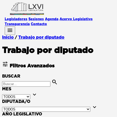
Legisladores
Sesiones
Agenda
Acervo Legislativo
Transparencia
Contacto
menu
Inicio
/
Trabajo por diputado
Trabajo por diputado
tune
Filtros Avanzados
BUSCAR
search
MES
expand_more
DIPUTADA/O
expand_more
AÑO LEGISLATIVO